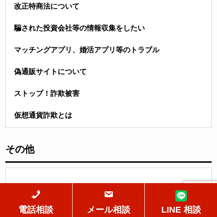
改正特商法について
騙された投資会社等の情報収集をしたい
マッチングアプリ、婚活アプリ等のトラブル
偽通販サイトについて
ストップ！詐欺被害
仮想通貨詐欺とは
その他
円安、インバウンド効果で業績好調な時にすべきこと
電話相談
メール相談
LINE 相談
契約の解除