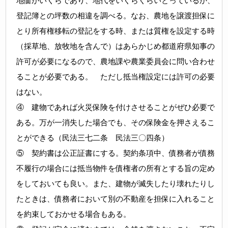
地価がいくらであり、地代をいくらくらいとっているか、
登記簿との坪数の相違を調べる。なお、農地を譲渡担保に
とり所有権移転の登記をする時、または質権を設定する時
（採草地、放牧地を含んで）はあらかじめ都道府県知事の
許可が必要になるので、農地課や農業委員会に問い合わせ
ることが必要である。 ただし抵当権設定には許可の必要
はない。
④ 建物であれば火災保険を付けさせることがぜひ必要で
ある。万が一消失した場合でも、その保険金を押さえるこ
とができる（民法三七二条 民法三〇四条）
⑤ 契約書は公正証書にする。契約条項中、債務者が債務
不履行の場合には抵当物件を債権者の所有とする旨の定め
をしておいても良い。また、建物が滅失したり壊れたりし
たときは、債務者において別の不動産を担保に入れること
を約束しておかせる場合もある。